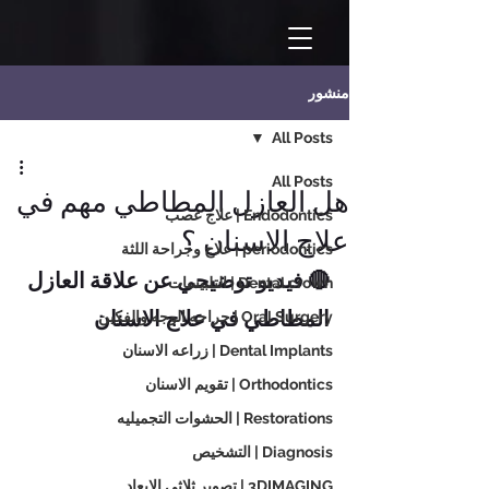
منشور
All Posts
All Posts
هل العازل المطاطي مهم في
Endodontics | علاج عصب
علاج الاسنان ؟
periodontics | علاج وجراحة اللثة
🔴 فيديو توضيحي عن علاقة العازل 
Dental crown | التلبيسات
المطاطي في علاج الاسنان
Oral Surgery | جراحه الوجه والفكين
Dental Implants | زراعه الاسنان
Orthodontics | تقويم الاسنان
Restorations | الحشوات التجميليه
Diagnosis | التشخيص
3DIMAGING | تصوير ثلاثي الابعاد