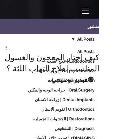
منشور
All Posts
All Posts
كيف اختار المعجون والغسول
Endodontics | علاج عصب
المناسب لعلاج التهاب اللثة ؟
periodontics | علاج وجراحة اللثة
🔴فيديو توضيحي 
Dental crown | التلبيسات
Oral Surgery | جراحه الوجه والفكين
Dental Implants | زراعه الاسنان
Orthodontics | تقويم الاسنان
Restorations | الحشوات التجميليه
Diagnosis | التشخيص
3DIMAGING | تصوير ثلاثي الابعاد