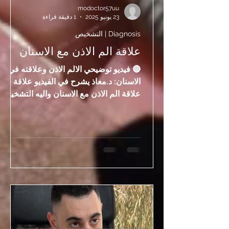
modoctor57uu
23 يونيو 2025
1 دقيقة قراءة
Diagnosis | التشخيص
علاقة الم الاذن مع الاسنان
🔴 فيديو توضيحي الالم الاذن وعلاقته في
الاسنان: د.معاذ يشرح في الفيديو علاقة
علاقة الم الاذن مع الاسنان واليه التشخيص
والتعامل مع الحالة 🔴المقدمة: قد يظن
بعض المرضى أن ألم الأذن سببه مشكلة
داخل الأذن نفسها، لكن في كثير من
الحالات يكون السبب من الأسنان، خاصة
ضرس العقل، بسبب الاشتراك في التروية
العصبية بين المنطقة. لذلك قد يظهر الألم
في الأذن بينما المشكلة الحقيقية في السن.
🔴 : كيف يسبب ضرس العقل الم في
الاذن؟ 1- الاشتراك في التروية العصبية
الأعصاب التي تغذي ضرس العقل مرتبطة