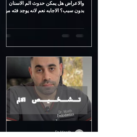
والاعراض هل يمكن حدوث الم الاسنان
بدون سبب؟ الاجابه نعم لانه يوجد فئه من
الامراض تسبب مشاكل بدون ظهور اي
اعراض واضحه وقد ياتي الالم بشكل مفاجئ
بعد تنفاقم المشكله وتضخمها 🔴 هل يمكن
أن يحدث الم الاسنان بدون سبب واضح؟
في بعض الحالات، يشعر المريض بألم في
الأسنان بدون وجود سبب واضح مثل
تسوس أو كسر ظاهر. هذا لا يعني أن
المشكلة غير موجودة، بل قد تكون مخفية
وتحتاج إلى تشخيص أدق. 🔴 ما الأسباب
المحتملة لألم الأسنان بدون سبب واضح؟ •
التهاب داخل العصب ب
Dr. Moath