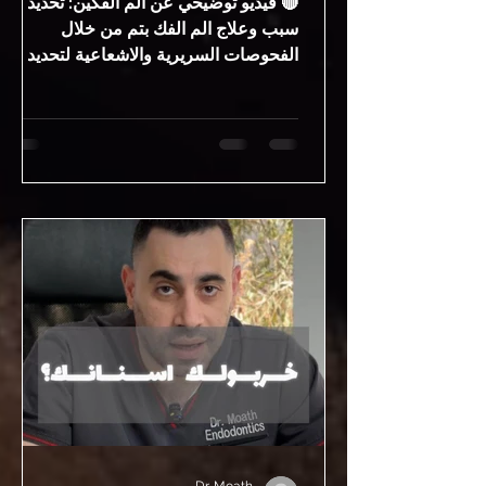
🔴 فيديو توضيحي عن الم الفكين: تحديد
سبب وعلاج الم الفك بتم من خلال
الفحوصات السريرية والاشعاعية لتحديد
مصدر الالم الحقيقي والاخصائي المناسب
لتعامل مع المشكلة او الاضطراب 🔴
المقدمة: ألم الفك من الحالات الشائعة التي
قد يخلط بينها المريض، هل مصدره الأسنان،
المفصل، أو العضلات؟ التشخيص الصحيح
هو الخطوة الأساسية لتحديد العلاج المناسب
وتجنب تفاقم الحالة. 🔴 هل ألم الفك له
علاقة بالأسنان؟ في كثير من الحالات، يكون
ألم الفك مرتبط مباشرة بمشكلة في
الأسنان مثل: التهاب عصب السن خراج ف