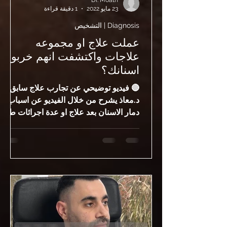
Dr. Moath
23 مايو 2022
1 دقيقة قراءة
Diagnosis | التشخيص
عملت علاج او مجموعه
علاجات واكتشفت انهم خربو
اسنانك؟
🔴 فيديو توضيحي عن تجارب علاج سابق
د.معاذ يشرح من خلال الفيديو عن اسباب
دمار الاسنان بعد علاج او عدة اجرائات طبية
لحل مشكلة مرضية 🔴المقدمة: بعض
المرضى يكتشفون بعد فترة من العلاج أن
المشكلة لم تُحل، أو أن الحالة ساءت أكثر.
في هذه الحالات، قد يكون السبب تشخيص
غير دقيق أو علاج غير مكتمل. 🔴 كيف
تعرف أن العلاج السابق فشل؟ استمرار
الألم بعد العلاج عودة الألم بعد فترة تورم أو
التهاب في نفس المكان صعوبة في المضغ
أو ضغط على السن هذه علامات أن