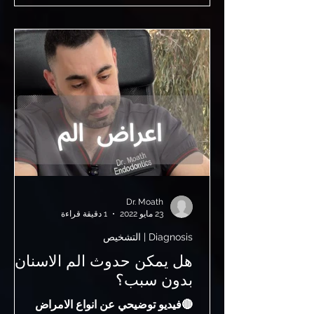
واضحة دائمًا، وقد تختلف إمكانية العلاج
حسب مكان الكسر وامتداده داخل الجذر.
🔴 ما أنواع كسور الجذر؟ • كسر سطحي
في التاج (غالبًا يمكن علاجه) • كسر يمتد إل
الجذر • كسر عمودي داخل الجذر (الأخطر)
نوع الكسر هو العامل الأساسي في تحديد
Dr. Moath
23 مايو 2022
1 دقيقة قراءة
Diagnosis | التشخيص
هل يمكن حدوث الم الاسنان
بدون سبب؟
🔴فيديو توضيحي عن انواع الامراض