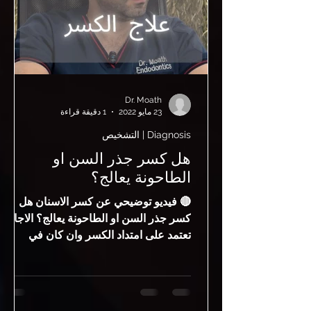
المشكلة لم تُحل من الأساس 🔴 ليش ممك
Dr. Moath
23 مايو 2022
1 دقيقة قراءة
Diagnosis | التشخيص
هل كسر جذر السن او
الطاحونة يعالج؟
🔴 فيديو توضيحي عن كسر الاسنان هل
كسر جذر السن او الطاحونة يعالج؟ الاجابه
تعتمد على امتداد الكسر وان كان في
منطقه جذر السن يعصب علاجه ويفضل
خلع السن او الطاحونة 🔴 هل يمكن علاج
كسر جذر السن أو الطاحونة؟ كسر جذر
السن من الحالات المعقدة التي لا تكون