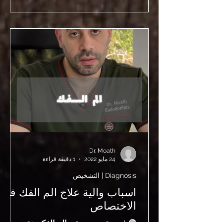
بسيط، وفي بعض الحالات يكون مؤشر على
مشكلة خطيرة تحتاج تدخل فوري. التمييز
بين الألم الطبيعي والخطير مهم لتجنب
تطور الحالة. 🔴 متى يكون الم الأسنان
خطير؟ الم الاسنان الشديد ومفاجئ ألم
مستمر لا يختفي ألم يوقظك من النوم ألم
يزيد مع الضغط أو المضغ هذه علامات تدل
أن المشكلة ليست بسيطة 🔴 أعراض
Dr. Moath
24 مايو 2022
1 دقيقة قراءة
Diagnosis | التشخيص
اسباب والية علاج الم الفك في
الاختصاص