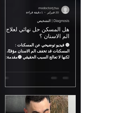
modoctor57uu
20 فبراير
1 دقيقة قراءة
Diagnosis | التشخيص
هل المسكن حل نهائي لعلاج
الم الاسنان ؟
🔴 فيديو توضيحي عن المسكنات :
المسكنات قد تخفف الم الاسنان مؤقتًا،
لكنها لا تعالج السبب الحقيقي 🔴مقدمة: ألم
الأسنان من أكثر الآلام المزعجة، وغالبًا يلجأ
المريض إلى المسكنات لتخفيف الألم، لكن
السؤال المهم: هل المسكن يعالج المشكلة
فعليًا أم فقط يخفف الأعراض بشكل
مؤقت؟ 🔴 هل المسكن يعالج سبب الم
الاسنان؟ المسكنات لا تعالج سبب الم
الاسنان، بل تعمل فقط على تخفيف
الإحساس به لفترة محدودة. تخفف الألم
مؤقتًا لا تعالج التسوس أو الالتهاب قد تخفي